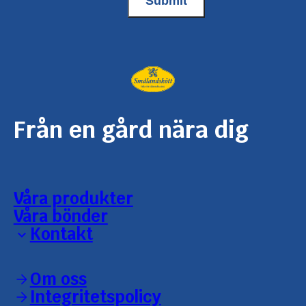
Från en gård nära dig
Våra produkter
Våra bönder
Kontakt
Reklamation
Om oss
Konsument
Grossist/leverantör
Integritetspolicy