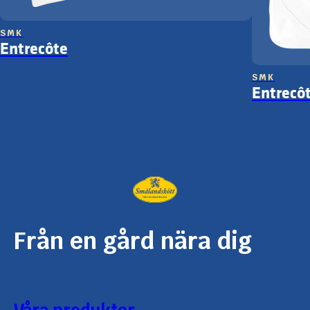
SMK
Entrecôte
SMK
Entrecôt
Från en gård nära dig