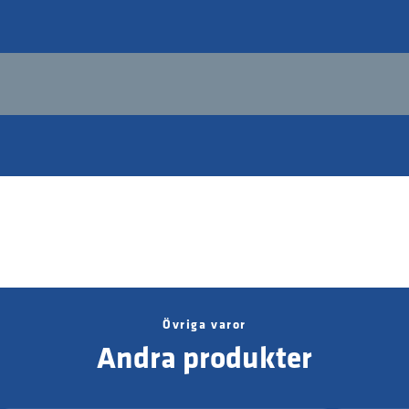
Bli den första att betygsätta
denna produkt
Övriga varor
Andra produkter